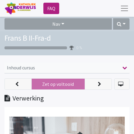
FAQ
Nav
Frans B II-Fra-d
0 %
Inhoud cursus
Zet op voltooid
Verwerking