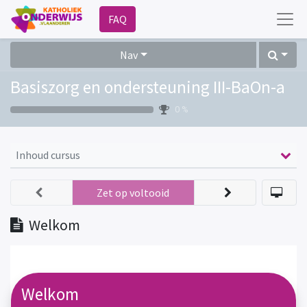
FAQ
Nav
Basiszorg en ondersteuning III-BaOn-a
0 %
Inhoud cursus
Zet op voltooid
Welkom
Welkom