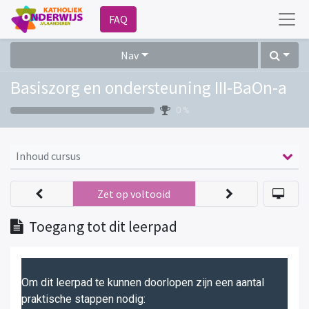
FAQ
Nav
Basiszorg en ondersteuning III-BaOn-a
0 %
Inhoud cursus
Zet op voltooid
Toegang tot dit leerpad
Om dit leerpad te kunnen doorlopen zijn een aantal
praktische stappen nodig: