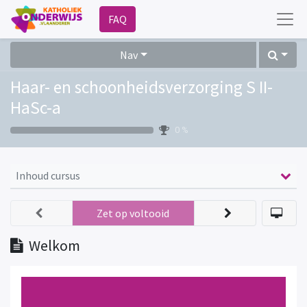
FAQ
Nav
Haar- en schoonheidsverzorging S II-
HaSc-a
0 %
Inhoud cursus
Zet op voltooid
Welkom