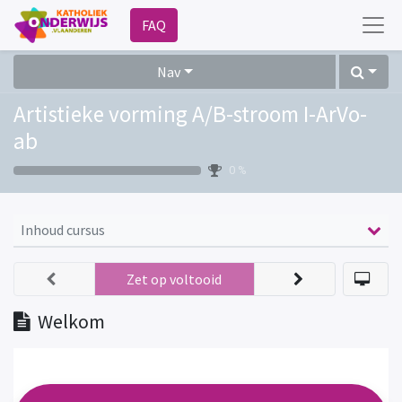
FAQ
Nav
Artistieke vorming A/B-stroom I-ArVo-
ab
0 %
Inhoud cursus
Zet op voltooid
Welkom