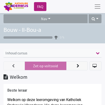
FAQ
Nav
Bouw - II-Bou-a
0 %
Inhoud cursus
Zet op voltooid
Welkom
Beste leraar
Welkom op deze leeromgeving van Katholiek