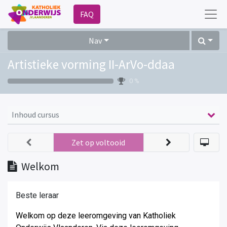
FAQ
Nav
Artistieke vorming II-ArVo-ddaa
0 %
Inhoud cursus
Zet op voltooid
Welkom
Beste leraar
Welkom op deze leeromgeving van Katholiek