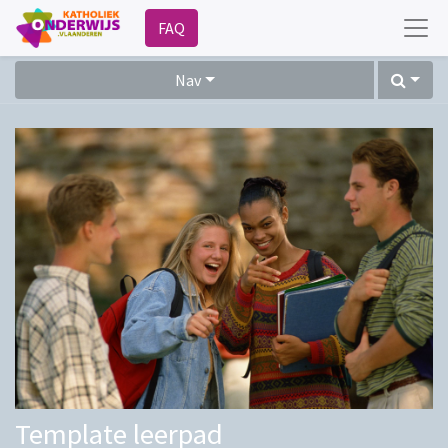
FAQ
Nav
Template leerpad