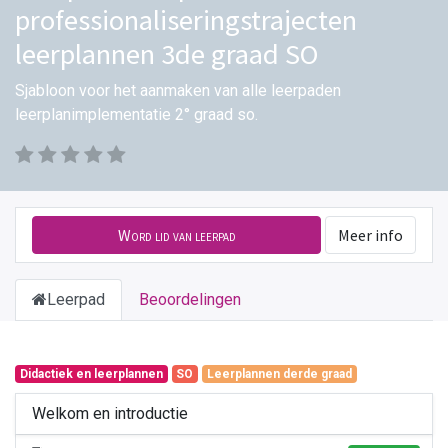
professionaliseringstrajecten
leerplannen 3de graad SO
Sjabloon voor het aanmaken van alle leerpaden
leerplanimplementatie 2° graad so.
Word lid van leerpad
Meer info
Leerpad
Beoordelingen
Didactiek en leerplannen
SO
Leerplannen derde graad
Welkom en introductie