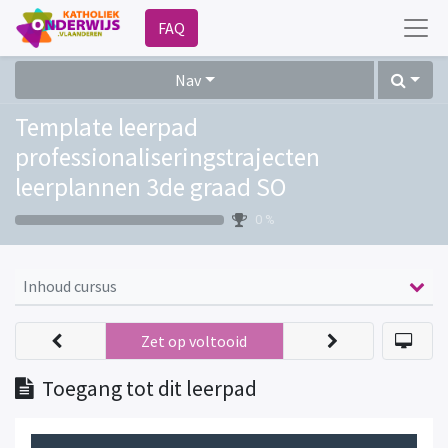
FAQ
Nav
Template leerpad
professionaliseringstrajecten
leerplannen 3de graad SO
0 %
Inhoud cursus
Zet op voltooid
Toegang tot dit leerpad