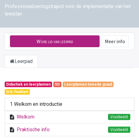
Professionaliseringstraject voor de implementatie van het
leerplan
Word lid van leerpad
Meer info
Leerpad
Didactiek en leerplannen
SO
Leerplannen tweede graad
D/A-finaliteit
1 Welkom en introductie
Welkom
Voorbeeld
Praktische info
Voorbeeld