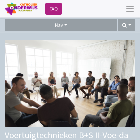
FAQ
Nav
Voertuigtechnieken B+S II-Voe-da