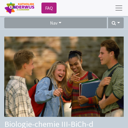
FAQ
Nav
Biologie-chemie III-BiCh-d