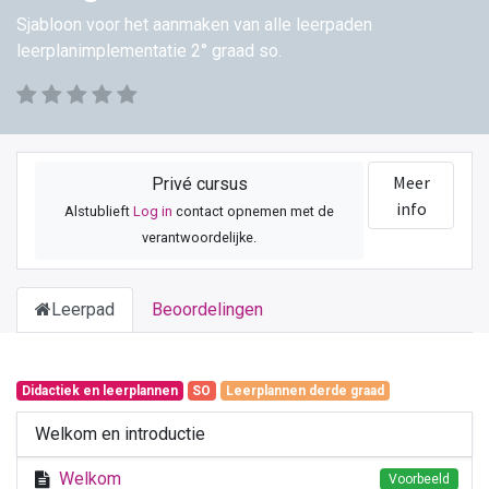
Sjabloon voor het aanmaken van alle leerpaden
leerplanimplementatie 2° graad so.
Meer
Privé cursus
info
Alstublieft
Log in
contact opnemen met de
verantwoordelijke.
Leerpad
Beoordelingen
Didactiek en leerplannen
SO
Leerplannen derde graad
Welkom en introductie
Welkom
Voorbeeld