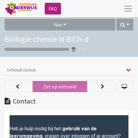
FAQ
Nav
Biologie-chemie III-BiCh-d
0 %
Inhoud cursus
Zet op voltooid
Contact
Heb je hulp nodig bij het
gebruik van de
leeromgeving
, vragen over inloggen of je account?