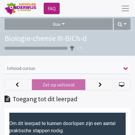
FAQ
Nav
Biologie-chemie III-BiCh-d
0 %
Inhoud cursus
Zet op voltooid
Toegang tot dit leerpad
Om dit leerpad te kunnen doorlopen zijn een aantal
praktische stappen nodig: