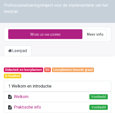
Professionaliseringstraject voor de implementatie van het
leerplan
Word lid van leerpad
Meer info
Leerpad
Didactiek en leerplannen
SO
Leerplannen tweede graad
D-finaliteit
1 Welkom en introductie
Welkom
Voorbeeld
Praktische info
Voorbeeld