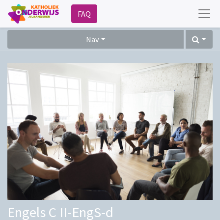
FAQ
Nav
Engels C II-EngS-d