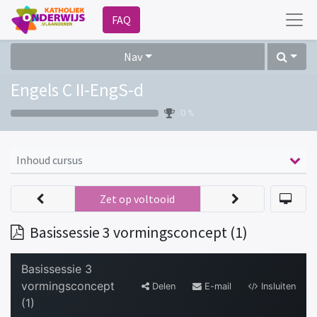
FAQ
Nav
Engels C II-EngS-d
0 %
Inhoud cursus
Zet op voltooid
Basissessie 3 vormingsconcept (1)