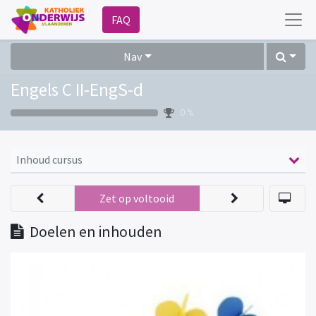
FAQ
Nav
Engels C II-EngS-d
0 %
Inhoud cursus
Zet op voltooid
Doelen en inhouden