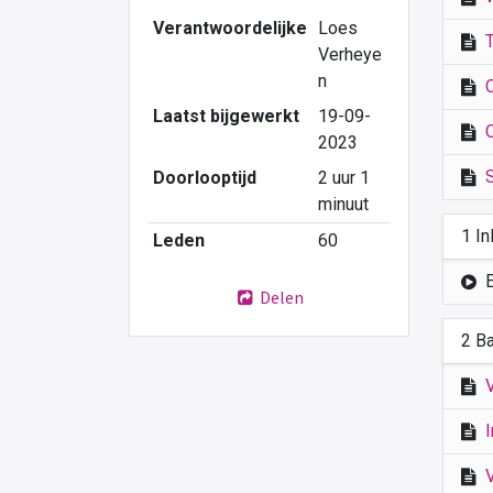
Verantwoordelijke
Loes
Verheye
n
Laatst bijgewerkt
19-09-
2023
Doorlooptijd
2 uur 1
minuut
1 In
Leden
60
Delen
2 B
V
I