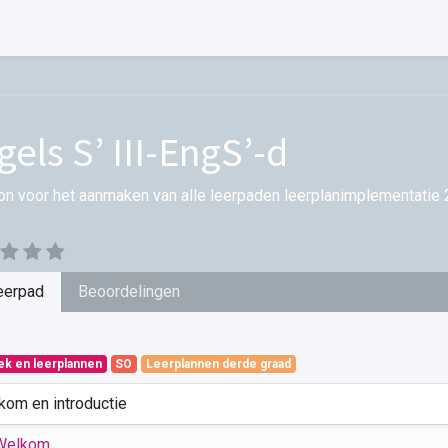
gels S’ III-EngS’-d
on voor het aanmaken van alle leerpaden leerplanimplementatie 
eerpad
Beoordelingen
iek en leerplannen
SO
Leerplannen derde graad
kom en introductie
Welkom