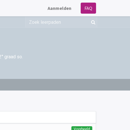
Aanmelden
FAQ
2° graad so.
Voorbeeld