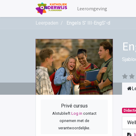
Leeromgeving
Leerpaden
Engels S’ III-EngS’-d
En
Sjablo
L
Privé cursus
Didact
Alstublieft
Log in
contact
opnemen met de
Wel
verantwoordelijke.