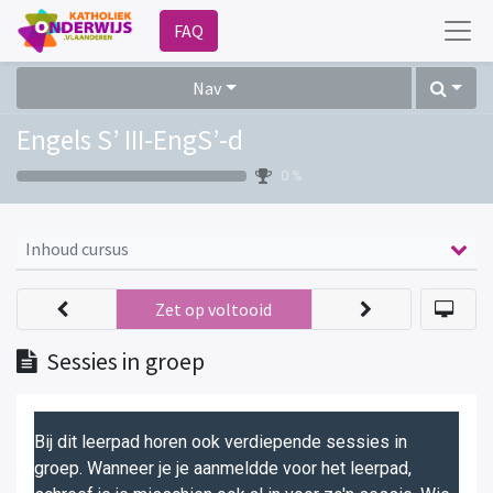
FAQ
Nav
Engels S’ III-EngS’-d
0 %
Inhoud cursus
Zet op voltooid
Sessies in groep
Bij dit leerpad horen ook verdiepende sessies in
groep. Wanneer je je aanmeldde voor het leerpad,