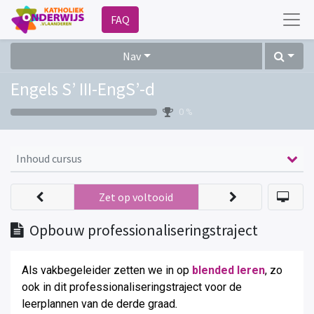
FAQ
Nav
Engels S’ III-EngS’-d
0 %
Inhoud cursus
Zet op voltooid
Opbouw professionaliseringstraject
Als vakbegeleider zetten we in op
blended leren
, zo
ook in dit professionaliseringstraject voor de
leerplannen van de derde graad
.