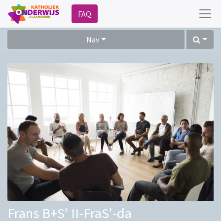
FAQ
Nav
Frans B+S' II-FraS'-da