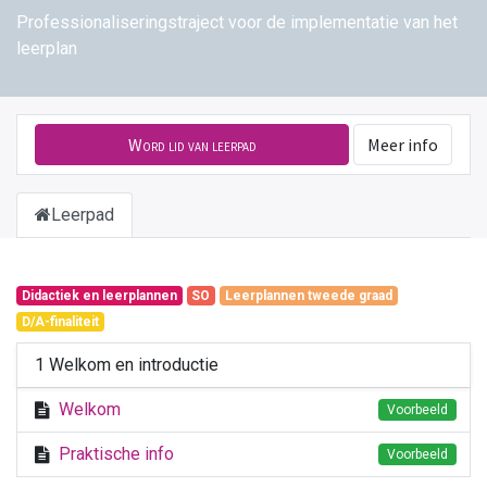
Professionaliseringstraject voor de implementatie van het
leerplan
Word lid van leerpad
Meer info
Leerpad
Didactiek en leerplannen
SO
Leerplannen tweede graad
D/A-finaliteit
1 Welkom en introductie
Welkom
Voorbeeld
Praktische info
Voorbeeld