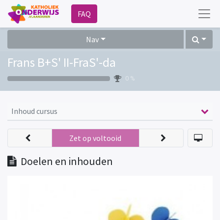
FAQ
Nav
Frans B+S' II-FraS'-da
0 %
Inhoud cursus
Zet op voltooid
Doelen en inhouden