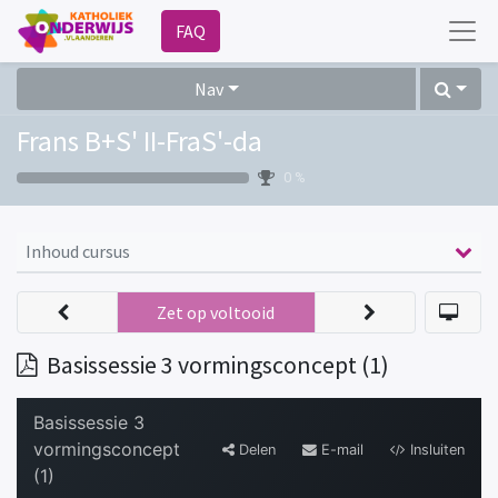
FAQ
Nav
Frans B+S' II-FraS'-da
0 %
Inhoud cursus
Zet op voltooid
Basissessie 3 vormingsconcept (1)