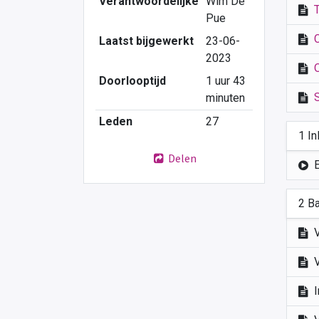
Verantwoordelijke
Wim De
Pue
Laatst bijgewerkt
23-06-
2023
Doorlooptijd
1 uur 43
minuten
Leden
27
1 In
Delen
2 B
V
I