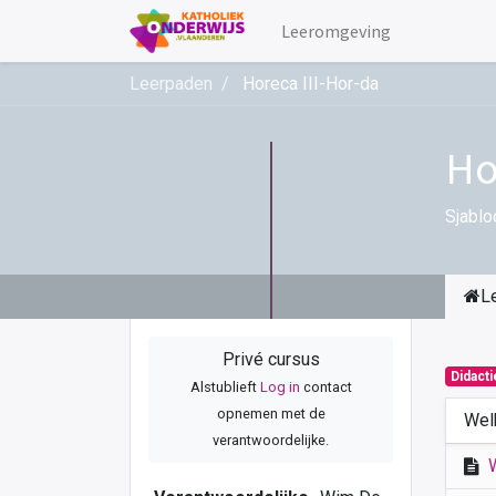
Leeromgeving
Leerpaden
Horeca III-Hor-da
Ho
Sjablo
L
Privé cursus
Didact
Alstublieft
Log in
contact
opnemen met de
Wel
verantwoordelijke.