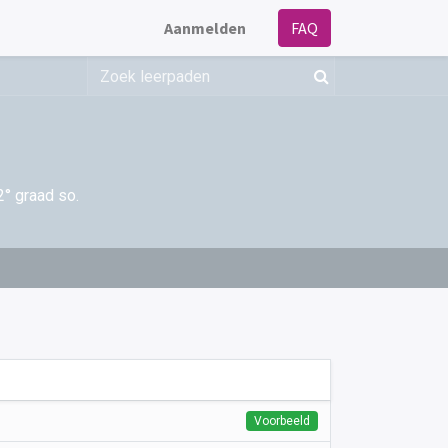
Aanmelden
FAQ
2° graad so.
Voorbeeld