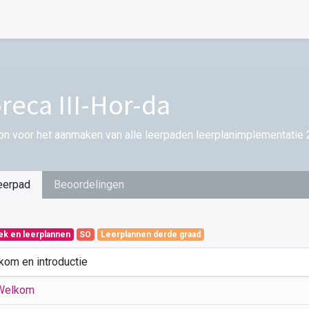
reca III-Hor-da
on voor het aanmaken van alle leerpaden leerplanimplementatie 
eerpad
Beoordelingen
iek en leerplannen
SO
Leerplannen derde graad
kom en introductie
Welkom