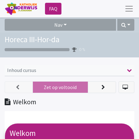
FAQ
Nav
Horeca III-Hor-da
0 %
Inhoud cursus
Zet op voltooid
Welkom
Welkom