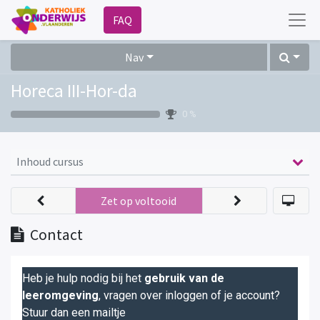
FAQ
Nav
Horeca III-Hor-da
0 %
Inhoud cursus
Zet op voltooid
Contact
Heb je hulp nodig bij het
gebruik van de
leeromgeving
, vragen over inloggen of je account?
Stuur dan een mailtje