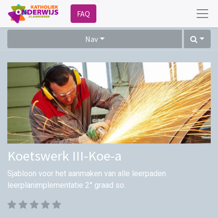
FAQ
Nav
Koetswerk III-Koe-a
Sjabloon voor het aanmaken van alle leerpaden
leerplanimplementatie 2° graad so.