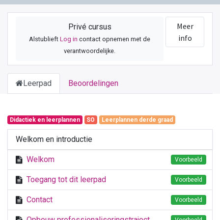
Meer
Privé cursus
info
Alstublieft
Log in
contact opnemen met de
verantwoordelijke.
Leerpad
Beoordelingen
Didactiek en leerplannen
SO
Leerplannen derde graad
Welkom en introductie
Welkom
Voorbeeld
Toegang tot dit leerpad
Voorbeeld
Contact
Voorbeeld
Opbouw professionaliseringstraject