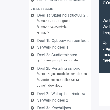
Een introductie in de nieuwe leerplannen van de derde graad
do
2 BASISSESSIE
Deel 1a Situering structuur 2de en 3de graad
We h
matrix 2de 3de graad
Welk
matrix KathOndVla
leer
matrix
Deel 1b Opbouw van een leerplan vormingsconcept
Op h
Verwerking deel 1
vrag
minu
Deel 2a Studietrajecten
meer
Onderwijsloopbaanrooster
Deel 2b Vertaling aanbod
Pro- Pagina modellessentabellen
Modellessentabellen STEM
domein download
Deel 2c Wat op het einde van de graad
Verwerking deel 2
Deel 3a Krachtlijnen