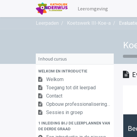
Leeromgeving
Leerpaden
Koetswerk III-Koe-a
Evaluati
Koe
Inhoud cursus
WELKOM EN INTRODUCTIE
E
Welkom
Toegang tot dit leerpad
Contact
Opbouw professionaliseringstraject
Sessies in groep
1 INLEIDING BIJ DE LEERPLANNEN VAN
Be
DE DERDE GRAAD