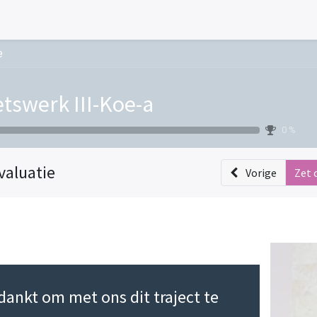
e
tswerk III-Koe-a
0 %
valuatie
Vorige
Zet 
dankt om met ons dit traject te