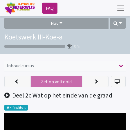
FAQ
Nav
Koetswerk III-Koe-a
0 %
Inhoud cursus
Zet op voltooid
Deel 2c Wat op het einde van de graad
A - finaliteit