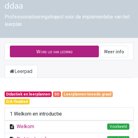
ddaa
Professionaliseringstraject voor de implementatie van het
leerplan
Word lid van leerpad
Meer info
Leerpad
Didactiek en leerplannen
SO
Leerplannen tweede graad
D/A-finaliteit
1 Welkom en introductie
Welkom
Voorbeeld