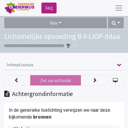
FAQ
Nav
Lichamelijke opvoeding B II-LIOP-ddaa
0 %
Inhoud cursus
Zet op voltooid
Achtergrondinformatie
In de generieke toelichting verwijzen we naar deze
bijkomende
bronnen
: