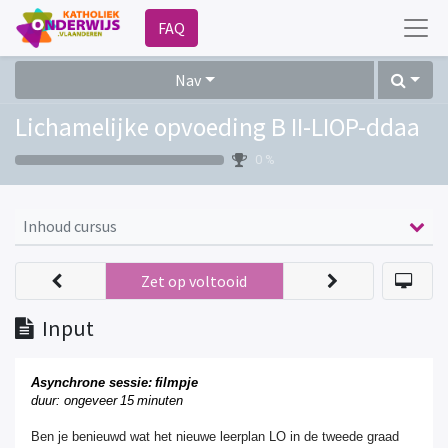
FAQ
Nav
Lichamelijke opvoeding B II-LIOP-ddaa
0 %
Inhoud cursus
Zet op voltooid
Input
Asynchrone sessie: filmpje
duur: ongeveer 15 minuten
Ben je benieuwd wat het nieuwe leerplan LO in de tweede graad