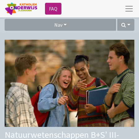
FAQ
Nav
Natuurwetenschappen B+S’ III-