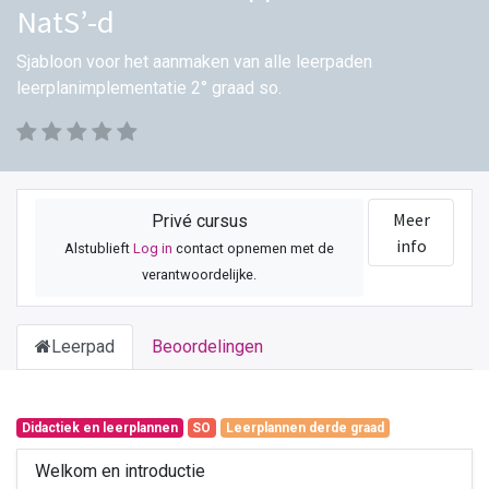
NatS’-d
Sjabloon voor het aanmaken van alle leerpaden
leerplanimplementatie 2° graad so.
Meer
Privé cursus
info
Alstublieft
Log in
contact opnemen met de
verantwoordelijke.
Leerpad
Beoordelingen
Didactiek en leerplannen
SO
Leerplannen derde graad
Welkom en introductie