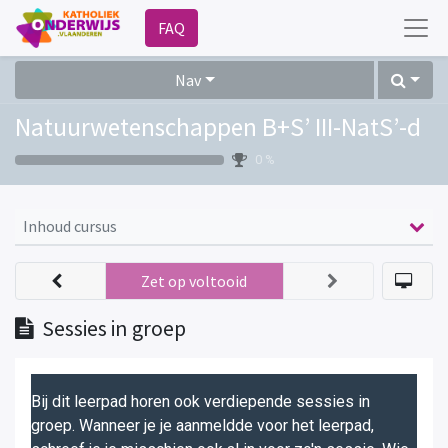
FAQ
Nav
Natuurwetenschappen B+S’ III-NatS’-d
0 %
Inhoud cursus
Zet op voltooid
Sessies in groep
Bij dit leerpad horen ook verdiepende sessies in
groep. Wanneer je je aanmeldde voor het leerpad,