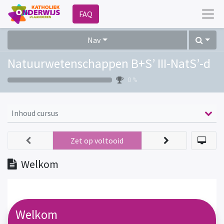
FAQ
Nav
Natuurwetenschappen B+S’ III-NatS’-d
0 %
Inhoud cursus
Zet op voltooid
Welkom
Welkom