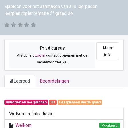
Sjabloon voor het aanmaken van alle leerpaden
leerplanimplementatie 2° graad so.
Meer
Privé cursus
info
Alstublieft
Log in
contact opnemen met de
verantwoordelijke.
Leerpad
Beoordelingen
Didactiek en leerplannen
SO
Leerplannen derde graad
Welkom en introductie
Welkom
Voorbeeld