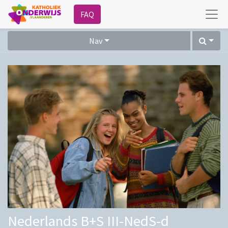
FAQ
Nav
Nederlands B+S III-NedS-d