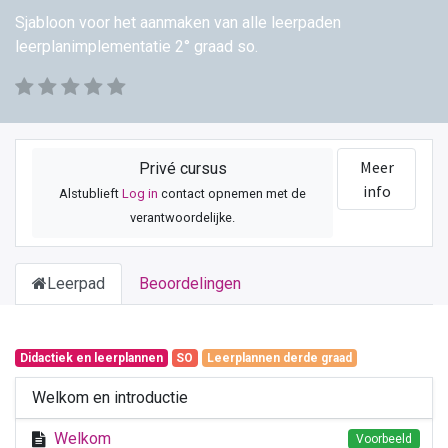
Sjabloon voor het aanmaken van alle leerpaden
leerplanimplementatie 2° graad so.
Meer
Privé cursus
info
Alstublieft
Log in
contact opnemen met de
verantwoordelijke.
Leerpad
Beoordelingen
Didactiek en leerplannen
SO
Leerplannen derde graad
Welkom en introductie
Welkom
Voorbeeld