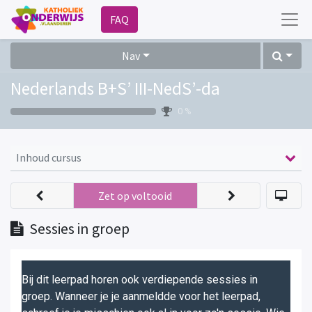
FAQ
Nav
Nederlands B+S’ III-NedS’-da
0 %
Inhoud cursus
Zet op voltooid
Sessies in groep
Bij dit leerpad horen ook verdiepende sessies in
groep. Wanneer je je aanmeldde voor het leerpad,