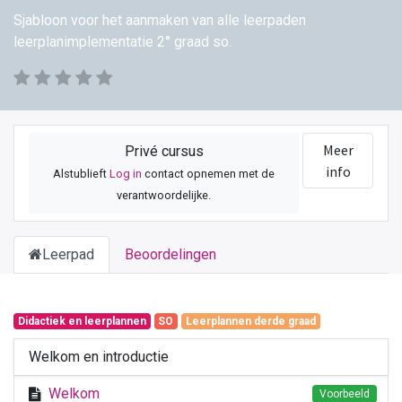
Sjabloon voor het aanmaken van alle leerpaden
leerplanimplementatie 2° graad so.
Meer
Privé cursus
info
Alstublieft
Log in
contact opnemen met de
verantwoordelijke.
Leerpad
Beoordelingen
Didactiek en leerplannen
SO
Leerplannen derde graad
Welkom en introductie
Welkom
Voorbeeld