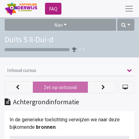
FAQ
Nav
Duits S II-Dui-d
0 %
Inhoud cursus
Zet op voltooid
Achtergrondinformatie
In de generieke toelichting verwijzen we naar deze
bijkomende
bronnen
: