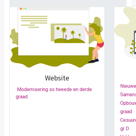
Website
Nieuwe 
Modernisering so tweede en derde
Samenst
graad
Opbouw 
graad
Cesuurd
gr D