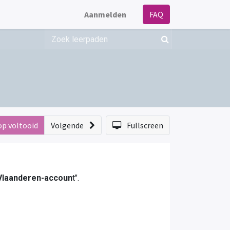
Aanmelden
FAQ
op voltooid
Volgende
Fullscreen
 Vlaanderen-accoun
t".