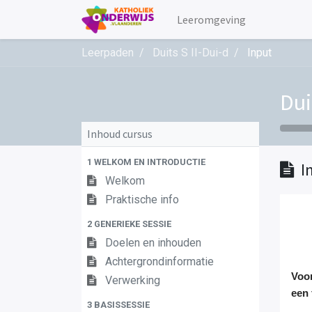
Leeromgeving
Leerpaden
Duits S II-Dui-d
Input
Dui
Inhoud cursus
1 WELKOM EN INTRODUCTIE
I
Welkom
Praktische info
2 GENERIEKE SESSIE
Doelen en inhouden
Achtergrondinformatie
Voor
Verwerking
een
3 BASISSESSIE