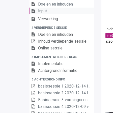
Doelen en inhouden
Input
Verwerking
4 VERDIEPENDE SESSIE
In d
Doelen en inhouden
in é
Inhoud verdiepende sessie
afzon
Online sessie
5 IMPLEMENTATIE IN DE KLAS
Implementatie
Achtergrondinformatie
6 ACHTERGRONDINFO
basissessie 1 2020-12-14 intro (2) (2)
basissessie 2 2020-12-14 Inhoud en opbouw (2)
Basissessie 3 vormingsconcept
basissessie 4 2020-12-09 van matrix nr leerplannen pdf