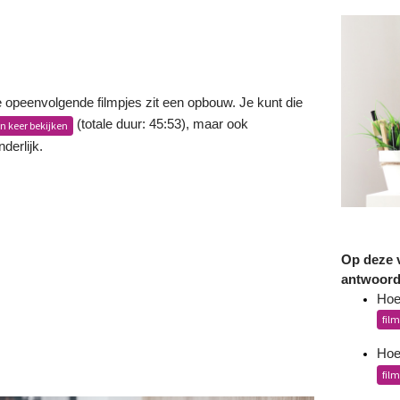
e opeenvolgende filmpjes zit een opbouw. Je kunt die
(totale duur: 45:53), maar ook
én keer bekijken
derlijk.
Op deze v
antwoor
Hoe 
film
Hoe
film