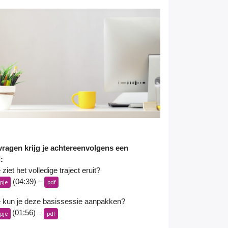
ragen krijg je achtereenvolgens een
d:
ziet het volledige traject eruit?
(04:39) –
pje
pdf
 kun je deze basissessie aanpakken?
(01:56) –
pje
pdf