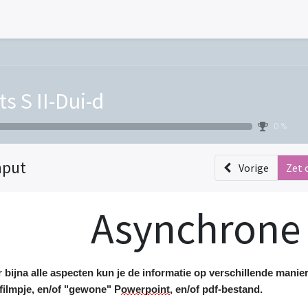
ts S II-Dui-d
0 %
nput
Vorige
Zet 
Asynchrone 
 bijna alle aspecten kun je de informatie op verschillende mani
filmpje
,
en/of
"gewone" P
owerpoint
,
en/of
pdf-bestand.