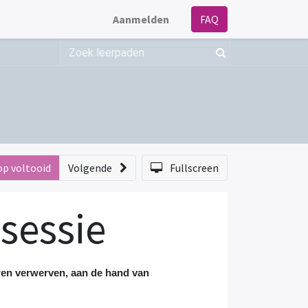
Aanmelden
FAQ
op voltooid
Volgende
Fullscreen
sessie
eren verwerven, aan de hand van