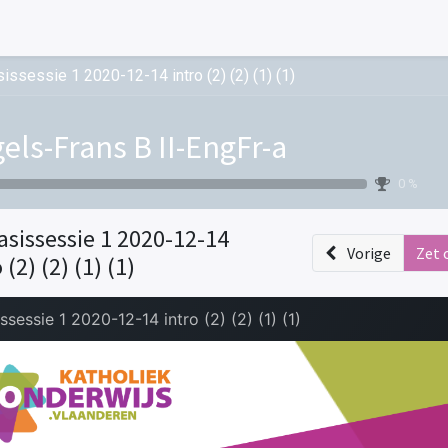
issessie 1 2020-12-14 intro (2) (2) (1) (1)
els-Frans B II-EngFr-a
0 %
asissessie 1 2020-12-14
Vorige
Zet 
 (2) (2) (1) (1)