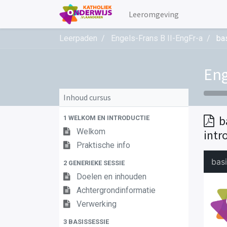
Leeromgeving
Leerpaden
Engels-Frans B II-EngFr-a
bas
Eng
Inhoud cursus
b
1 WELKOM EN INTRODUCTIE
Welkom
intro
Praktische info
2 GENERIEKE SESSIE
Doelen en inhouden
Achtergrondinformatie
Verwerking
3 BASISSESSIE