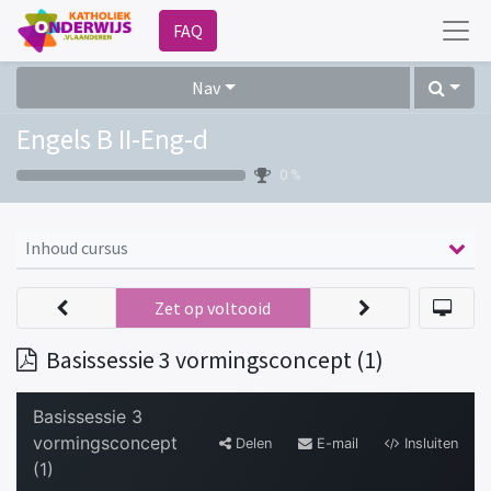
FAQ
Nav
Engels B II-Eng-d
0 %
Inhoud cursus
Zet op voltooid
Basissessie 3 vormingsconcept (1)