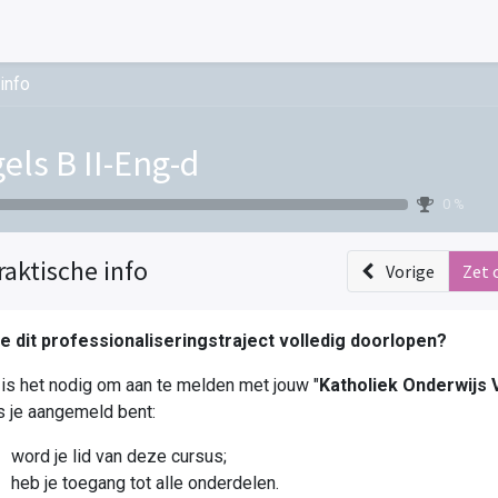
info
els B II-Eng-d
0 %
raktische info
Vorige
Zet 
je dit professionaliseringstraject volledig doorlopen?
is het nodig om aan te melden met jouw "
Katholiek Onderwijs
 je aangemeld bent:
word je lid van deze cursus;
heb je toegang tot alle onderdelen.