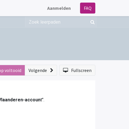
Aanmelden
FAQ
op voltooid
Volgende
Fullscreen
 Vlaanderen-accoun
t".