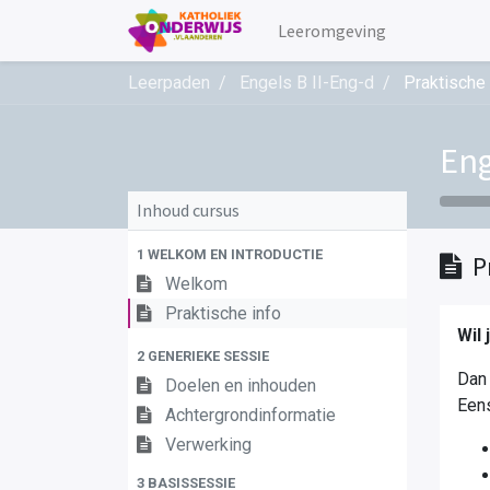
Leeromgeving
Leerpaden
Engels B II-Eng-d
Praktische 
Eng
Inhoud cursus
1 WELKOM EN INTRODUCTIE
P
Welkom
Praktische info
Wil 
2 GENERIEKE SESSIE
Dan 
Doelen en inhouden
Eens
Achtergrondinformatie
Verwerking
3 BASISSESSIE