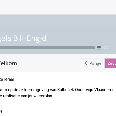
els B II-Eng-d
0 %
elkom
Vorige
Zet 
e leraar
om op deze leeromgeving van Katholiek Onderwijs Vlaanderen. 
de realisatie van jouw leerplan.
?