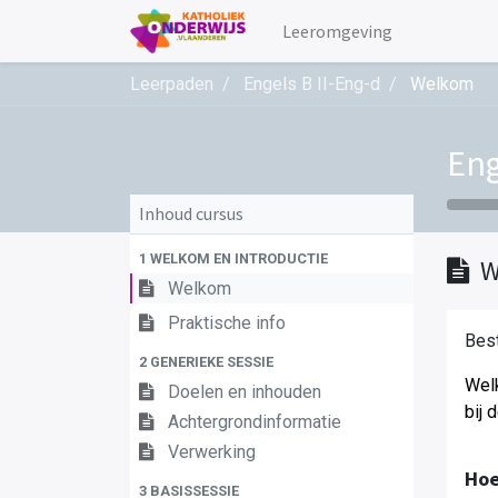
Leeromgeving
Leerpaden
Engels B II-Eng-d
Welkom
Eng
Inhoud cursus
1 WELKOM EN INTRODUCTIE
W
Welkom
Praktische info
Best
2 GENERIEKE SESSIE
Welk
Doelen en inhouden
bij 
Achtergrondinformatie
Verwerking
Hoe
3 BASISSESSIE