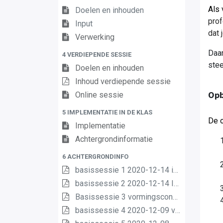
Als
Doelen en inhouden
prof
Input
dat 
Verwerking
Daar
4 VERDIEPENDE SESSIE
stee
Doelen en inhouden
Inhoud verdiepende sessie
Op
Online sessie
5 IMPLEMENTATIE IN DE KLAS
De o
Implementatie
Achtergrondinformatie
6 ACHTERGRONDINFO
basissessie 1 2020-12-14 intro (2) (2) (1) (1)
basissessie 2 2020-12-14 Inhoud en opbouw (2) (1) (1)
Basissessie 3 vormingsconcept (1)
basissessie 4 2020-12-09 van matrix nr leerplannen pdf (1) (1)