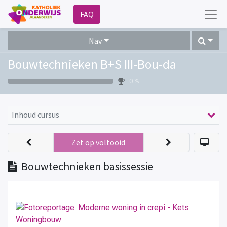
FAQ
Nav
Bouwtechnieken B+S III-Bou-da
0 %
Inhoud cursus
Zet op voltooid
Bouwtechnieken basissessie