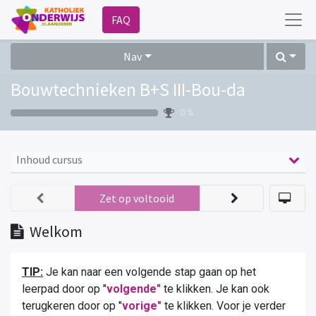
FAQ
Nav
Bouwtechnieken B+S III-Bou-da
0 %
Inhoud cursus
Zet op voltooid
Welkom
TIP:
Je kan naar een volgende stap gaan op het
leerpad door op "
volgende"
te klikken. Je kan ook
terugkeren door op "
vorige"
te klikken. Voor je verder