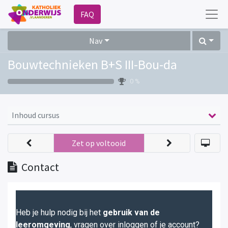
FAQ
Nav
Bouwtechnieken B+S III-Bou-da
0 %
Inhoud cursus
Zet op voltooid
Contact
Heb je hulp nodig bij het
gebruik van de
leeromgeving
, vragen over inloggen of je account?