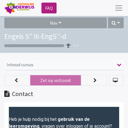
FAQ
Nav
Engels S” III-EngS’’-d
0 %
Inhoud cursus
Zet op voltooid
Contact
Heb je hulp nodig bij het
gebruik van de
leeromgeving
, vragen over inloggen of je account?