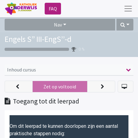
FAQ
Nav
Engels S” III-EngS’’-d
0 %
Inhoud cursus
Zet op voltooid
Toegang tot dit leerpad
Om dit leerpad te kunnen doorlopen zijn een aantal
praktische stappen nodig: